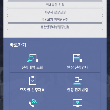
위패봉안
신청
배우자
합장신청
국립묘지 외
이장신청
생전안장
대상결정
신청
바로가기
신청내역 조회
안장 신청안내
묘지별 신청자격
안장 관계법령